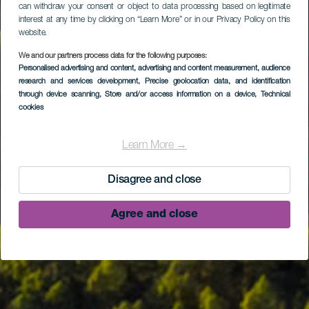
can withdraw your consent or object to data processing based on legitimate
interest at any time by clicking on “Learn More” or in our Privacy Policy on this
website.
We and our partners process data for the following purposes:
Personalised advertising and content, advertising and content measurement, audience
research and services development
, Precise geolocation data, and identification
through device scanning
, Store and/or access information on a device
, Technical
cookies
Learn More →
Disagree and close
Agree and close