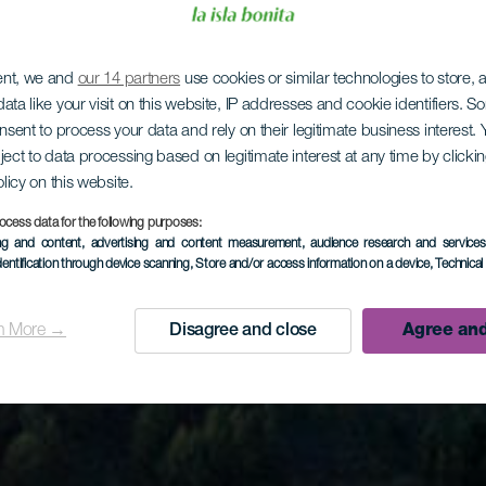
ent, we and
our 14 partners
use cookies or similar technologies to store,
ata like your visit on this website, IP addresses and cookie identifiers. 
onsent to process your data and rely on their legitimate business interest
ject to data processing based on legitimate interest at any time by click
olicy on this website.
ocess data for the following purposes:
ing and content, advertising and content measurement, audience research and service
dentification through device scanning
, Store and/or access information on a device
, Technica
n More →
Disagree and close
Agree and