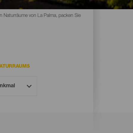
Naturdenkmäler, geschützte Räume und
sten Naturräume von La Palma, packen Sie
NATURRAUMS