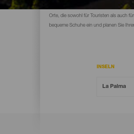
beherbergen. Zu den Naturräumen, die m
Orte, die sowohl für Touristen als auch f
bequeme Schuhe ein und planen Sie Ihre
INSELN