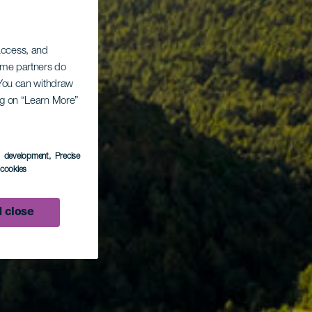
 access, and
Some partners do
. You can withdraw
ing on “Learn More”
s development
, Precise
l cookies
 close