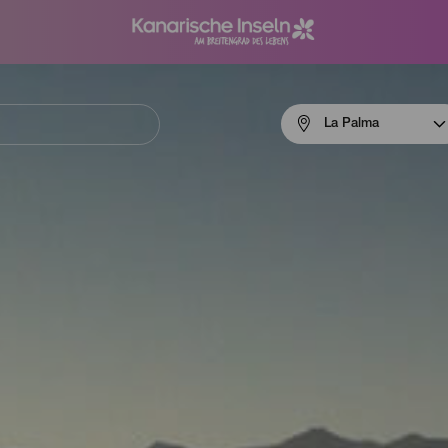
Menú
La Palma
navigation
La
Palma