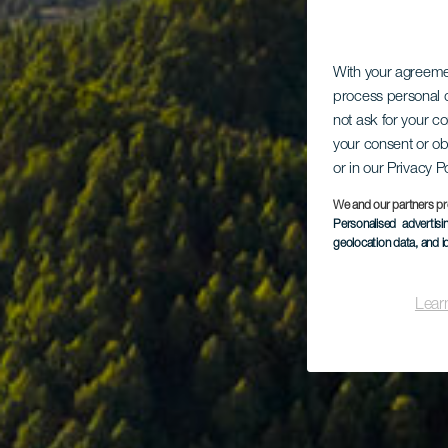
With your agreem
process personal d
not ask for your c
your consent or ob
or in our Privacy P
We and our partners pr
Personalised advertis
geolocation data, and i
Lear