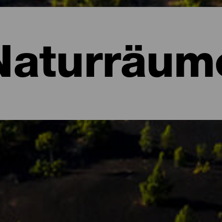
Naturräum
ume von La Palma
szeichnet, dann ist es ihre üppige Natur, die voller Kontraste un
renreservat anerkannt und beherbergt verschiedene Ökosysteme, 