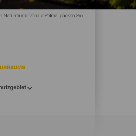
Naturdenkmäler, geschützte Räume und
sten Naturräume von La Palma, packen Sie
TURRAUMS