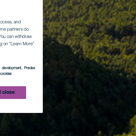
 access, and
Some partners do
. You can withdraw
ing on “Learn More”
s development
, Precise
l cookies
 close