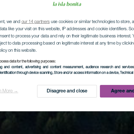
ent, we and
our 14 partners
use cookies or similar technologies to store,
ata like your visit on this website, IP addresses and cookie identifiers. 
onsent to process your data and rely on their legitimate business interest
ject to data processing based on legitimate interest at any time by click
olicy on this website.
ocess data for the following purposes:
ing and content, advertising and content measurement, audience research and service
dentification through device scanning
, Store and/or access information on a device
, Technica
n More →
Disagree and close
Agree and