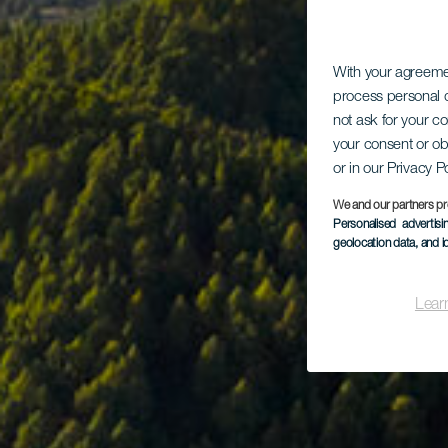
With your agreem
process personal d
not ask for your c
your consent or ob
or in our Privacy P
We and our partners pr
Personalised advertis
geolocation data, and i
Lear