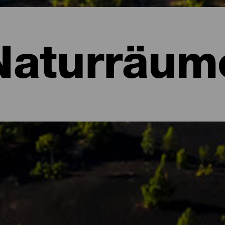
Naturräum
ume von La Palma
szeichnet, dann ist es ihre üppige Natur, die voller Kontraste un
renreservat anerkannt und beherbergt verschiedene Ökosysteme, 