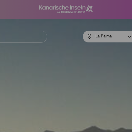
Menú
La Palma
navigation
La
Palma