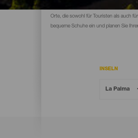
beherbergen. Zu den Naturräumen, die m
Orte, die sowohl für Touristen als auch f
bequeme Schuhe ein und planen Sie Ihre
INSELN