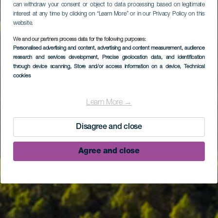
can withdraw your consent or object to data processing based on legitimate
interest at any time by clicking on “Learn More” or in our Privacy Policy on this
website.
We and our partners process data for the following purposes:
Personalised advertising and content, advertising and content measurement, audience
research and services development
, Precise geolocation data, and identification
through device scanning
, Store and/or access information on a device
, Technical
cookies
Learn More →
Disagree and close
Agree and close