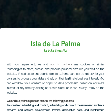
With your agreement, we and
our 14 partners
use cookies or similar
technologies to store, access, and process personal data like your visit on this
website, IP addresses and cookie identifiers. Some partners do not ask for your
consent to process your data and rely on their legitimate business interest. You
can withdraw your consent or object to data processing based on legitimate
interest at any time by clicking on “Learn More” or in our Privacy Policy on this
website.
We and our partners process data for the following purposes:
Personalised advertising and content, advertising and content measurement, audience
research and services development
, Precise geolocation data, and identification