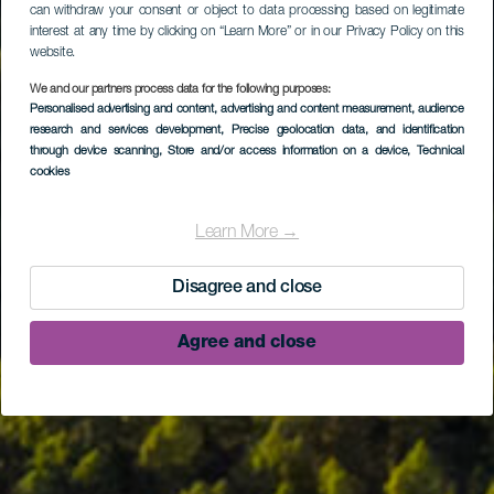
can withdraw your consent or object to data processing based on legitimate
interest at any time by clicking on “Learn More” or in our Privacy Policy on this
website.
We and our partners process data for the following purposes:
Personalised advertising and content, advertising and content measurement, audience
research and services development
, Precise geolocation data, and identification
through device scanning
, Store and/or access information on a device
, Technical
cookies
Learn More →
Disagree and close
Agree and close