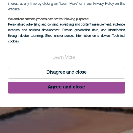
interest at any time by clicking on “Learn More” or in our Privacy Policy on this
website.
We and our partners process data for the following purposes:
Personalised advertising and content, advertising and content measurement, audience
research and services development
, Precise geolocation data, and identification
through device scanning
, Store and/or access information on a device
, Technical
cookies
Learn More →
Disagree and close
Agree and close