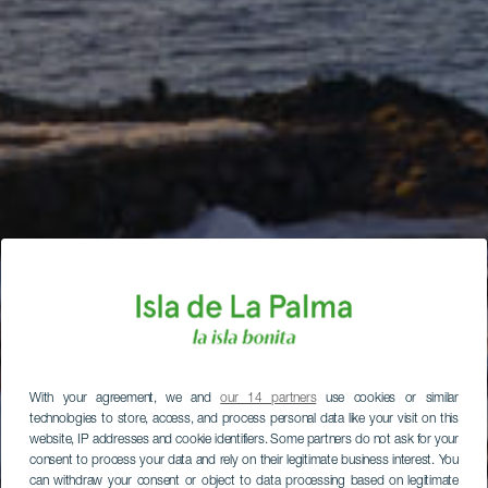
With your agreement, we and
our 14 partners
use cookies or similar
technologies to store, access, and process personal data like your visit on this
website, IP addresses and cookie identifiers. Some partners do not ask for your
consent to process your data and rely on their legitimate business interest. You
can withdraw your consent or object to data processing based on legitimate