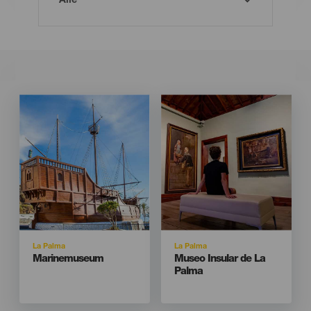
Imagen
Imagen
Imagen
Imagen
Listado
Listado
Isla
Isla
La Palma
La Palma
Titular
Titular
Marinemuseum
Museo Insular de La
Palma