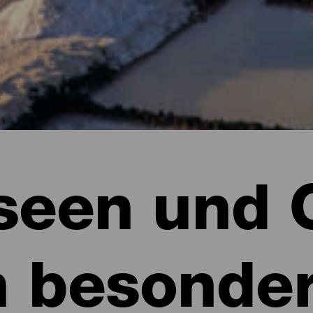
een und 
n besonde