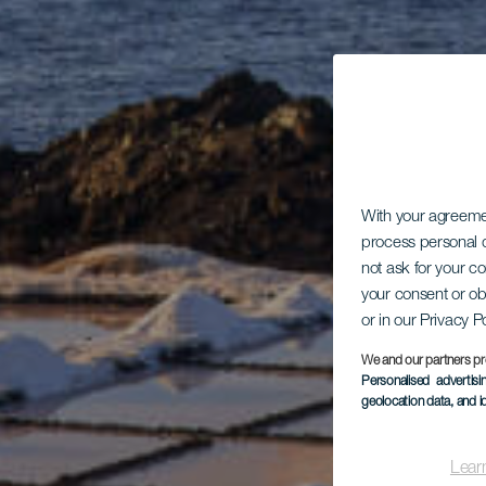
With your agreem
process personal d
not ask for your c
your consent or ob
or in our Privacy P
We and our partners pr
Personalised advertis
geolocation data, and i
Lear