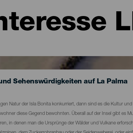
nteresse 
und Sehenswürdigkeiten auf La Palma
gen Natur der Isla Bonita konkurriert, dann sind es die Kultur und 
Ureinwohner diese Gegend bewohnten. Überall auf der Insel gibt e
tren, in denen man die Ursprünge der Wälder und Vulkane erforsch
 Salzminen, dem Zuckerrohranbau oder der Seidenweberei, oder ein