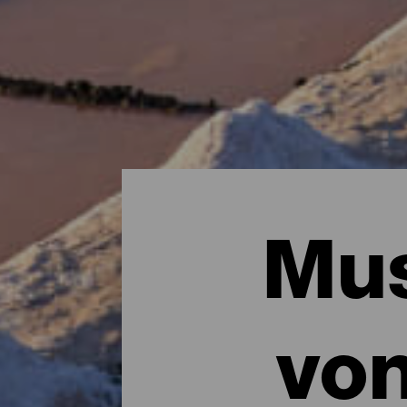
Mus
vo