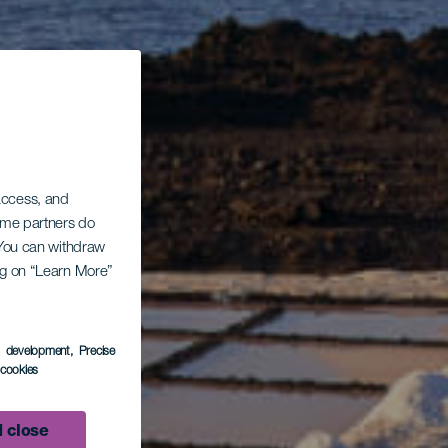
 access, and
Some partners do
. You can withdraw
ing on “Learn More”
s development
, Precise
l cookies
 close