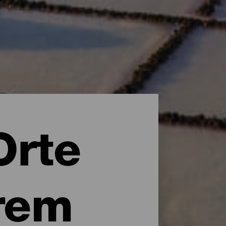
Orte
rem