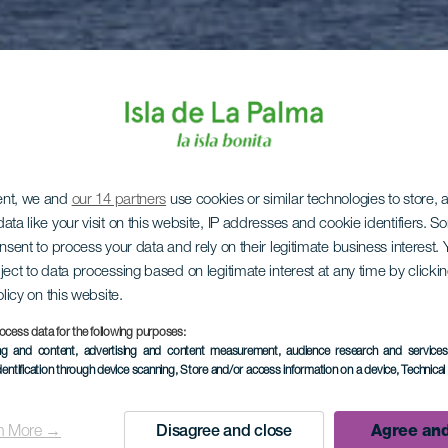
ent, we and
our 14 partners
use cookies or similar technologies to store,
ata like your visit on this website, IP addresses and cookie identifiers. 
onsent to process your data and rely on their legitimate business interest
ject to data processing based on legitimate interest at any time by click
olicy on this website.
ocess data for the following purposes:
ing and content, advertising and content measurement, audience research and service
dentification through device scanning
, Store and/or access information on a device
, Technica
n More →
Disagree and close
Agree and