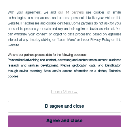
With your agreement, we and
our 14 partners
use cookies or similar
technologies to store, access, and process personal data like your visit on this
website, IP addresses and cookie identifiers. Some partners do not ask for your
consent to process your data and rely on their legitimate business interest. You
can withdraw your consent or object to data processing based on legitimate
interest at any time by clicking on “Learn More” or in our Privacy Policy on this
website.
We and our partners process data for the following purposes:
Personalised advertising and content, advertising and content measurement, audience
research and services development
, Precise geolocation data, and identification
through device scanning
, Store and/or access information on a device
, Technical
cookies
Learn More →
Disagree and close
Agree and close