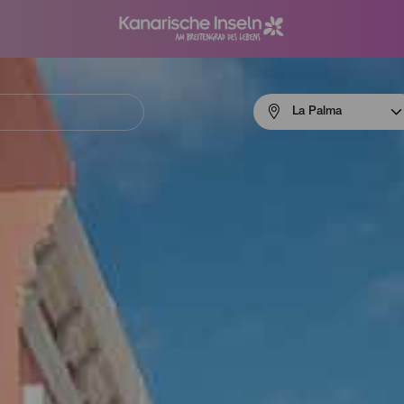
Menú
La Palma
navigation
La
Palma