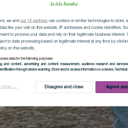
ent, we and
our 14 partners
use cookies or similar technologies to store,
ata like your visit on this website, IP addresses and cookie identifiers. 
onsent to process your data and rely on their legitimate business interest
ject to data processing based on legitimate interest at any time by click
olicy on this website.
ocess data for the following purposes:
ing and content, advertising and content measurement, audience research and service
dentification through device scanning
, Store and/or access information on a device
, Technica
n More →
Disagree and close
Agree and