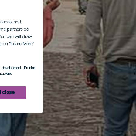
 access, and
Some partners do
. You can withdraw
ing on “Learn More”
s development
, Precise
l cookies
 close