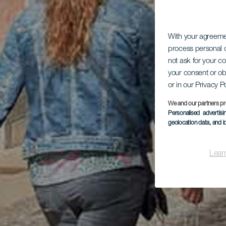
With your agreem
process personal d
not ask for your c
your consent or ob
or in our Privacy P
We and our partners pr
Personalised advertis
geolocation data, and i
Lear