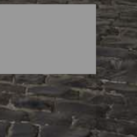
os. Die Einkaufszonen von La Palma sind
 paar Souvenirs mit nach Hause zu