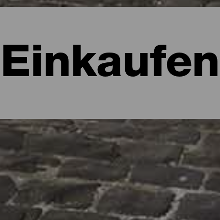
Einkaufen
nkaufen kann
te Erinnerung, wenn auch nicht immer in Form von Fotos und Vide
 Tag zu verbringen, die malerischen Straßen zu erkunden und ein