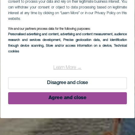
consent to process your data and rely on their legitimate business interest. You
can withdraw your consent or object to data processing based on legitimate
interest at any time by clicking on “Learn More” or in our Privacy Policy on this
website.
We and our partners process data for the following purposes:
Personalised advertising and content, advertising and content measurement, audience
research and services development
, Precise geolocation data, and identification
through device scanning
, Store and/or access information on a device
, Technical
cookies
Learn More →
Disagree and close
Agree and close