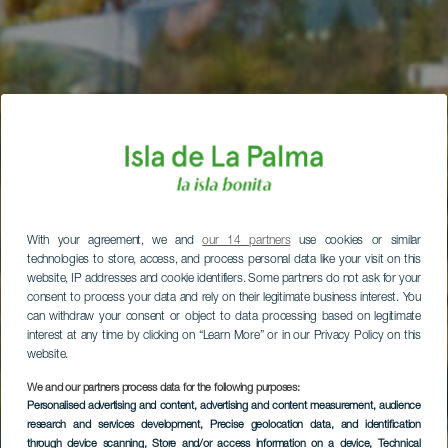
With your agreement, we and
our 14 partners
use cookies or similar
technologies to store, access, and process personal data like your visit on this
website, IP addresses and cookie identifiers. Some partners do not ask for your
consent to process your data and rely on their legitimate business interest. You
can withdraw your consent or object to data processing based on legitimate
interest at any time by clicking on “Learn More” or in our Privacy Policy on this
website.
We and our partners process data for the following purposes:
Personalised advertising and content, advertising and content measurement, audience
research and services development
, Precise geolocation data, and identification
through device scanning
, Store and/or access information on a device
, Technical