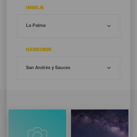
INSELN
GEMEINDE
Imagen
Imagen
Listado