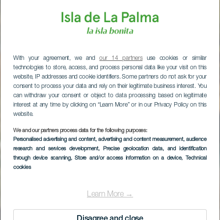
With your agreement, we and
our 14 partners
use cookies or similar
technologies to store, access, and process personal data like your visit on this
website, IP addresses and cookie identifiers. Some partners do not ask for your
consent to process your data and rely on their legitimate business interest. You
can withdraw your consent or object to data processing based on legitimate
interest at any time by clicking on “Learn More” or in our Privacy Policy on this
website.
We and our partners process data for the following purposes:
Personalised advertising and content, advertising and content measurement, audience
research and services development
, Precise geolocation data, and identification
through device scanning
, Store and/or access information on a device
, Technical
cookies
Learn More →
Disagree and close