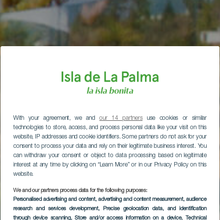
With your agreement, we and
our 14 partners
use cookies or similar
technologies to store, access, and process personal data like your visit on this
website, IP addresses and cookie identifiers. Some partners do not ask for your
consent to process your data and rely on their legitimate business interest. You
can withdraw your consent or object to data processing based on legitimate
interest at any time by clicking on “Learn More” or in our Privacy Policy on this
website.
We and our partners process data for the following purposes:
Personalised advertising and content, advertising and content measurement, audience
research and services development
, Precise geolocation data, and identification
through device scanning
, Store and/or access information on a device
, Technical