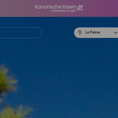
Menú
La Palma
navigation
La
Palma