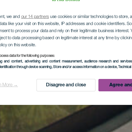
ent, we and
our 14 partners
use cookies or similar technologies to store,
ata like your visit on this website, IP addresses and cookie identifiers. 
onsent to process your data and rely on their legitimate business interest
ject to data processing based on legitimate interest at any time by click
olicy on this website.
ocess data for the following purposes:
ing and content, advertising and content measurement, audience research and service
dentification through device scanning
, Store and/or access information on a device
, Technica
n More →
Disagree and close
Agree and