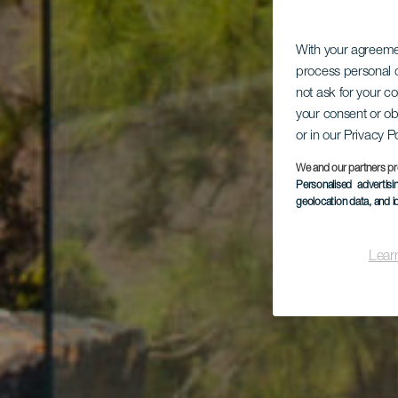
With your agreem
process personal d
not ask for your c
your consent or ob
or in our Privacy P
We and our partners pr
Personalised advertis
geolocation data, and i
Lear