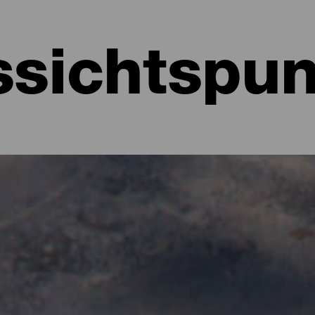
ssichtspun
 La Palma
at eine einzigartige Geografie mit vielen Gipfeln, Klippen und Hä
nden kann. Mit Blick auf den Atlantik, üppige Täler oder ein Meer
iergang oder eine einfache Pause auf dem Weg, denn es gibt fast 