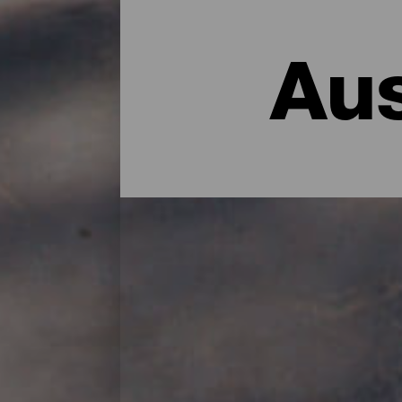
Au
Die Aussichtspunkte von
Die vulkanische Vergangenheit der Insel h
Natur aus einem anderen Blickwinkel erku
La Palma eine gute Ausrede für einen Spaz