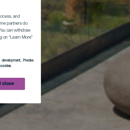
 access, and
Some partners do
. You can withdraw
ing on “Learn More”
s development
, Precise
l cookies
 close