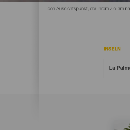
den Aussichtspunkt, der Ihrem Ziel am näch
INSELN
Imagen
Imagen
Listado