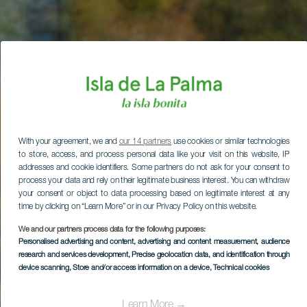
With your agreement, we and
our 14 partners
use cookies or similar technologies
to store, access, and process personal data like your visit on this website, IP
addresses and cookie identifiers. Some partners do not ask for your consent to
process your data and rely on their legitimate business interest. You can withdraw
your consent or object to data processing based on legitimate interest at any
time by clicking on “Learn More” or in our Privacy Policy on this website.
We and our partners process data for the following purposes:
Personalised advertising and content, advertising and content measurement, audience
research and services development
, Precise geolocation data, and identification through
device scanning
, Store and/or access information on a device
, Technical cookies
Learn More →