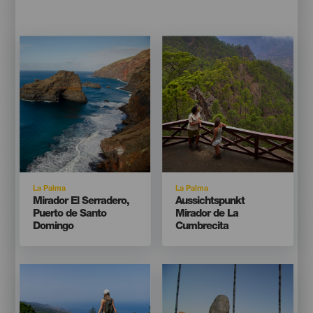
Imagen
Imagen
Imagen
Imagen
Listado
Listado
Isla
Isla
La Palma
La Palma
Titular
Titular
Mirador El Serradero,
Aussichtspunkt
Puerto de Santo
Mirador de La
Domingo
Cumbrecita
Imagen
Imagen
Imagen
Imagen
Listado
Listado