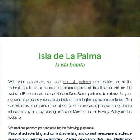
With your agreement, we and
our 14 partners
use cookies or similar
technologies to store, access, and process personal data like your visit on this
website, IP addresses and cookie identifiers. Some partners do not ask for your
consent to process your data and rely on their legitimate business interest. You
can withdraw your consent or object to data processing based on legitimate
interest at any time by clicking on “Learn More” or in our Privacy Policy on this
website.
We and our partners process data for the following purposes:
Personalised advertising and content, advertising and content measurement, audience
research and services development
, Precise geolocation data, and identification