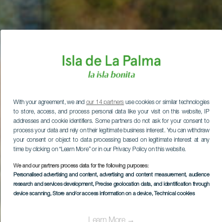
With your agreement, we and
our 14 partners
use cookies or similar technologies
to store, access, and process personal data like your visit on this website, IP
addresses and cookie identifiers. Some partners do not ask for your consent to
process your data and rely on their legitimate business interest. You can withdraw
your consent or object to data processing based on legitimate interest at any
time by clicking on “Learn More” or in our Privacy Policy on this website.
We and our partners process data for the following purposes:
Personalised advertising and content, advertising and content measurement, audience
research and services development
, Precise geolocation data, and identification through
device scanning
, Store and/or access information on a device
, Technical cookies
Learn More →