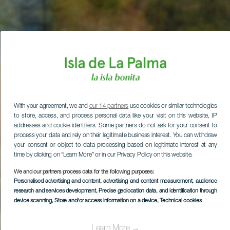
With your agreement, we and
our 14 partners
use cookies or similar technologies
to store, access, and process personal data like your visit on this website, IP
addresses and cookie identifiers. Some partners do not ask for your consent to
process your data and rely on their legitimate business interest. You can withdraw
your consent or object to data processing based on legitimate interest at any
time by clicking on “Learn More” or in our Privacy Policy on this website.
We and our partners process data for the following purposes:
Personalised advertising and content, advertising and content measurement, audience
research and services development
, Precise geolocation data, and identification through
device scanning
, Store and/or access information on a device
, Technical cookies
Learn More →