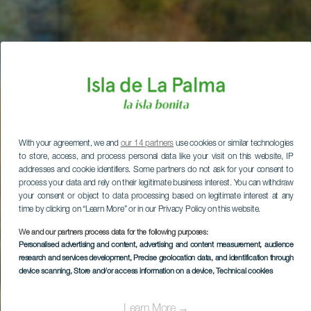
With your agreement, we and
our 14 partners
use cookies or similar technologies
to store, access, and process personal data like your visit on this website, IP
addresses and cookie identifiers. Some partners do not ask for your consent to
process your data and rely on their legitimate business interest. You can withdraw
your consent or object to data processing based on legitimate interest at any
time by clicking on “Learn More” or in our Privacy Policy on this website.
We and our partners process data for the following purposes:
Personalised advertising and content, advertising and content measurement, audience
research and services development
, Precise geolocation data, and identification through
device scanning
, Store and/or access information on a device
, Technical cookies
Learn More →