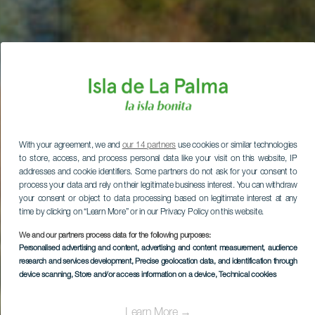
With your agreement, we and
our 14 partners
use cookies or similar technologies
to store, access, and process personal data like your visit on this website, IP
addresses and cookie identifiers. Some partners do not ask for your consent to
process your data and rely on their legitimate business interest. You can withdraw
your consent or object to data processing based on legitimate interest at any
time by clicking on “Learn More” or in our Privacy Policy on this website.
We and our partners process data for the following purposes:
Personalised advertising and content, advertising and content measurement, audience
research and services development
, Precise geolocation data, and identification through
device scanning
, Store and/or access information on a device
, Technical cookies
Learn More →