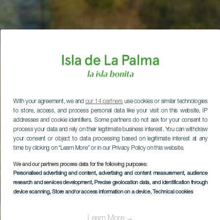
With your agreement, we and
our 14 partners
use cookies or similar technologies
to store, access, and process personal data like your visit on this website, IP
addresses and cookie identifiers. Some partners do not ask for your consent to
process your data and rely on their legitimate business interest. You can withdraw
your consent or object to data processing based on legitimate interest at any
time by clicking on “Learn More” or in our Privacy Policy on this website.
We and our partners process data for the following purposes:
Personalised advertising and content, advertising and content measurement, audience
research and services development
, Precise geolocation data, and identification through
device scanning
, Store and/or access information on a device
, Technical cookies
Learn More →