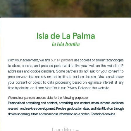
With your agreement, we and
our 14 partners
use cookies or similar technologies
to store, access, and process personal data like your visit on this website, IP
addresses and cookie identifiers. Some partners do not ask for your consent to
process your data and rely on their legitimate business interest. You can withdraw
your consent or object to data processing based on legitimate interest at any
time by clicking on “Learn More” or in our Privacy Policy on this website.
We and our partners process data for the following purposes:
Personalised advertising and content, advertising and content measurement, audience
research and services development
, Precise geolocation data, and identification through
device scanning
, Store and/or access information on a device
, Technical cookies
Learn More →