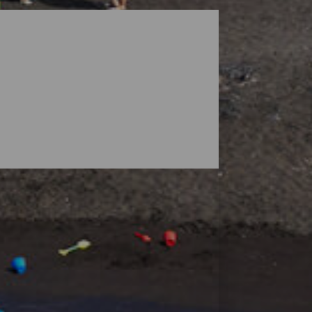
ke landskaber belagt med vulkaner, men
 en stor udstrækning, hvor du kan finde din