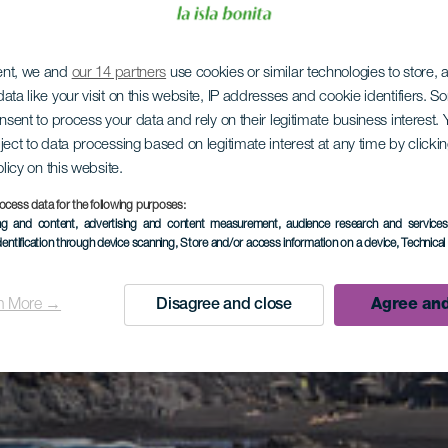
ent, we and
our 14 partners
use cookies or similar technologies to store,
ata like your visit on this website, IP addresses and cookie identifiers. 
onsent to process your data and rely on their legitimate business interest
ject to data processing based on legitimate interest at any time by click
olicy on this website.
ocess data for the following purposes:
ing and content, advertising and content measurement, audience research and service
dentification through device scanning
, Store and/or access information on a device
, Technica
n More →
Disagree and close
Agree and