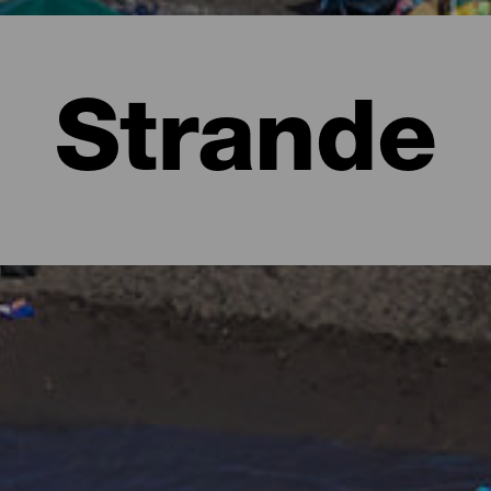
Strande
lma
t at forestille sig frodige skove fulde af grønne nuancer og bars
orm af strande. Der er bystrande med alle faciliteter, strande med