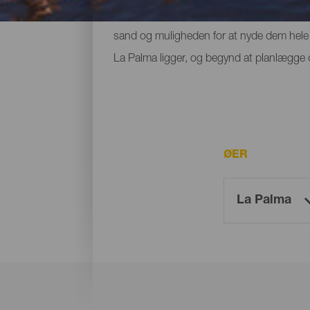
egen plads, og små strande ved foden af bje
sand og muligheden for at nyde dem hele å
La Palma ligger, og begynd at planlægge di
ØER