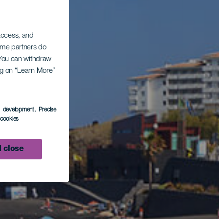
 access, and
Some partners do
. You can withdraw
ing on “Learn More”
s development
, Precise
l cookies
 close