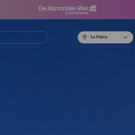
Menú
La Palma
navigation
La
Palma