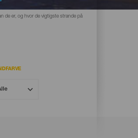
 alle noget til fælles: Deres unikke sorte
n de er, og hvor de vigtigste strande på
NDFARVE