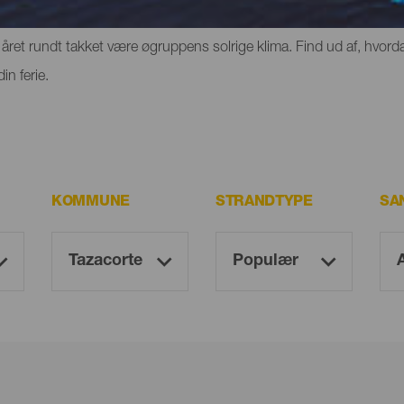
rge eller klipper, hvor du kan opleve følelsen af frihed. De har dog
ret rundt takket være øgruppens solrige klima. Find ud af, hvorda
n ferie.
KOMMUNE
STRANDTYPE
SA