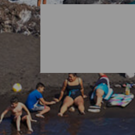
Alle strandene på La Pa
Når man tænker på La Palma, er det normal
øens natur byder også på overraskelser i f