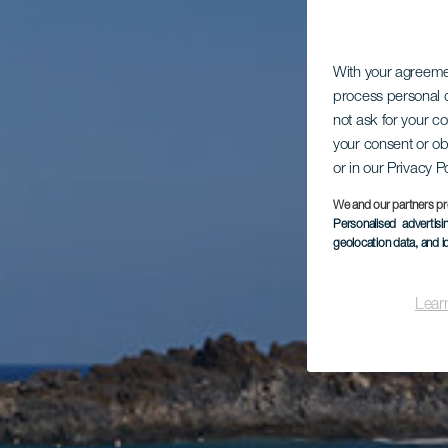
With your agreem
process personal d
not ask for your c
your consent or ob
or in our Privacy P
We and our partners pr
Personalised advertis
geolocation data, and i
Lear