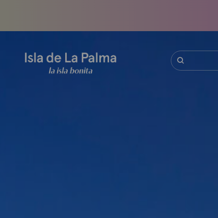
Gå
til
hovedindhold
Søg