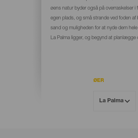
øens natur byder også på overraskelser i f
egen plads, og små strande ved foden af bje
sand og muligheden for at nyde dem hele å
La Palma ligger, og begynd at planlægge di
ØER