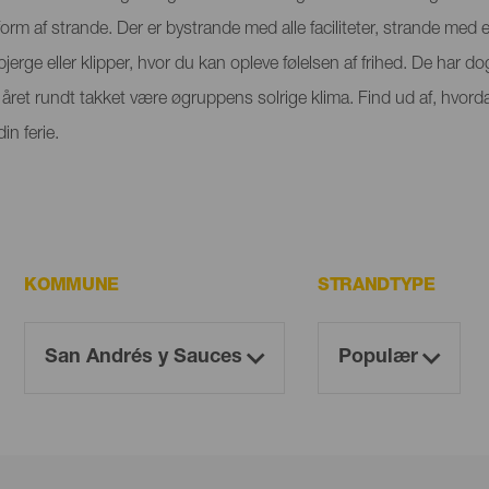
orm af strande. Der er bystrande med alle faciliteter, strande med
rge eller klipper, hvor du kan opleve følelsen af frihed. De har dog
ret rundt takket være øgruppens solrige klima. Find ud af, hvorda
n ferie.
KOMMUNE
STRANDTYPE