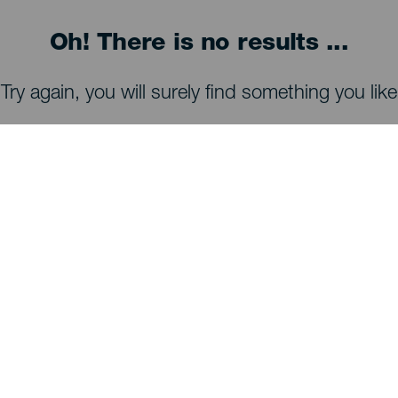
Oh! There is no results ...
Try again, you will surely find something you like
TING, MAN BØR SE OG FORETAGE SIG
Observatorier på La Palma
Stier på La Palma
Strande på La Palma