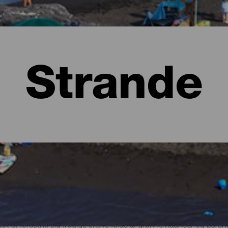
Strande
lma
t at forestille sig frodige skove fulde af grønne nuancer og bars