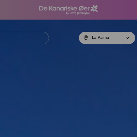
Menú
La Palma
navigation
La
Palma