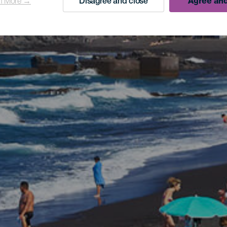
n More →
Disagree and close
Agree and