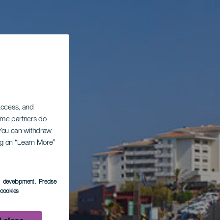
 access, and
Some partners do
. You can withdraw
ing on “Learn More”
s development
, Precise
l cookies