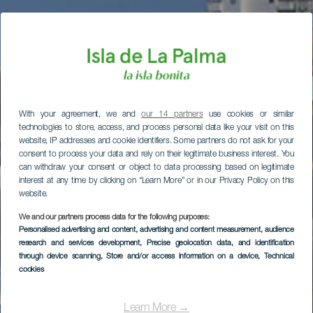
With your agreement, we and
our 14 partners
use cookies or similar
technologies to store, access, and process personal data like your visit on this
website, IP addresses and cookie identifiers. Some partners do not ask for your
consent to process your data and rely on their legitimate business interest. You
can withdraw your consent or object to data processing based on legitimate
interest at any time by clicking on “Learn More” or in our Privacy Policy on this
website.
We and our partners process data for the following purposes:
Personalised advertising and content, advertising and content measurement, audience
research and services development
, Precise geolocation data, and identification
through device scanning
, Store and/or access information on a device
, Technical
cookies
Learn More →