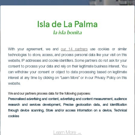
With your agreement, we and
our 14 partners
use cookies or similar
technologies to store, access, and process personal data like your visit on this
website, IP addresses and cookie identifiers. Some partners do not ask for your
consent to process your data and rely on their legitimate business interest. You
can withdraw your consent or object to data processing based on legitimate
interest at any time by clicking on “Learn More” or in our Privacy Policy on this
website.
We and our partners process data for the following purposes:
Personalised advertising and content, advertising and content measurement, audience
research and services development
, Precise geolocation data, and identification
through device scanning
, Store and/or access information on a device
, Technical
cookies
Learn More →