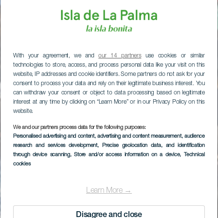
With your agreement, we and
our 14 partners
use cookies or similar
technologies to store, access, and process personal data like your visit on this
website, IP addresses and cookie identifiers. Some partners do not ask for your
consent to process your data and rely on their legitimate business interest. You
can withdraw your consent or object to data processing based on legitimate
interest at any time by clicking on “Learn More” or in our Privacy Policy on this
website.
We and our partners process data for the following purposes:
Personalised advertising and content, advertising and content measurement, audience
research and services development
, Precise geolocation data, and identification
through device scanning
, Store and/or access information on a device
, Technical
cookies
Learn More →
Disagree and close