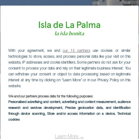
With your agreement, we and
our 14 partners
use cookies or similar
technologies to store, access, and process personal data like your visit on this
website, IP addresses and cookie identifiers. Some partners do not ask for your
consent to process your data and rely on their legitimate business interest. You
can withdraw your consent or object to data processing based on legitimate
interest at any time by clicking on “Learn More” or in our Privacy Policy on this
website.
We and our partners process data for the following purposes:
Personalised advertising and content, advertising and content measurement, audience
research and services development
, Precise geolocation data, and identification
through device scanning
, Store and/or access information on a device
, Technical
cookies
Learn More →