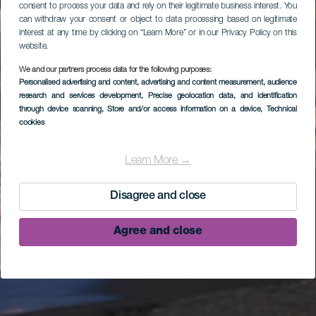
consent to process your data and rely on their legitimate business interest. You
can withdraw your consent or object to data processing based on legitimate
interest at any time by clicking on “Learn More” or in our Privacy Policy on this
website.
We and our partners process data for the following purposes:
Personalised advertising and content, advertising and content measurement, audience
research and services development
, Precise geolocation data, and identification
through device scanning
, Store and/or access information on a device
, Technical
cookies
Learn More →
Disagree and close
Agree and close