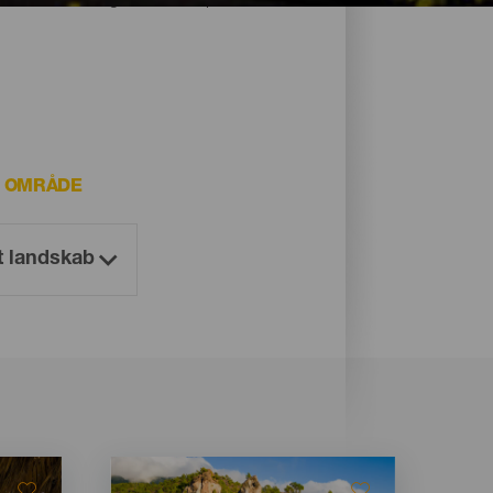
T OMRÅDE
Imagen
Imagen
Listado