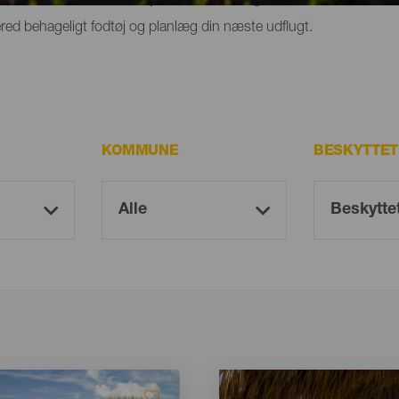
red behageligt fodtøj og planlæg din næste udflugt.
KOMMUNE
BESKYTTE
Imagen
Imagen
Listado