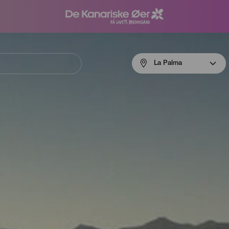
Menú
La Palma
navigation
La
Palma