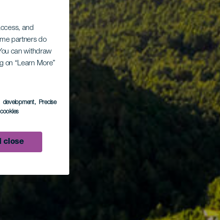
 access, and
Some partners do
. You can withdraw
ing on “Learn More”
s development
, Precise
l cookies
 close