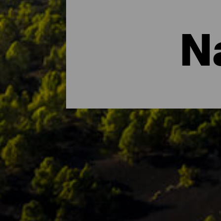
N
De vigtigste naturområd
Hvis der er én ting, der kendetegner La I
biosfærereservat i sin helhed og øen er hj
nydes på øen, findes parker, reservater o