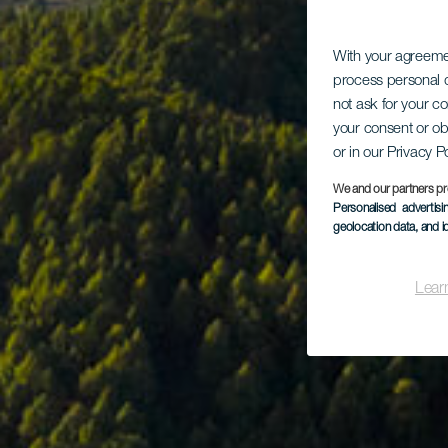
With your agreem
process personal d
not ask for your c
your consent or ob
or in our Privacy P
We and our partners pr
Personalised advertis
geolocation data, and i
Lear