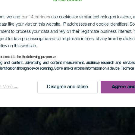
ent, we and
our 14 partners
use cookies or similar technologies to store,
ata like your visit on this website, IP addresses and cookie identifiers. 
onsent to process your data and rely on their legitimate business interest
ject to data processing based on legitimate interest at any time by click
olicy on this website.
ocess data for the following purposes:
ing and content, advertising and content measurement, audience research and service
dentification through device scanning
, Store and/or access information on a device
, Technica
n More →
Disagree and close
Agree and