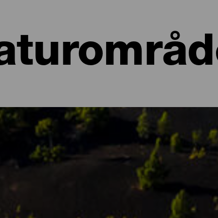
aturområd
er på La Palma
sla Bonita, er det dens sprudlende natur, fuld af kontraster og n
emsted for forskellige økosystemer, der alle har en unik flora og f
g naturmonumenter, beskyttede områder og steder af interesse for 