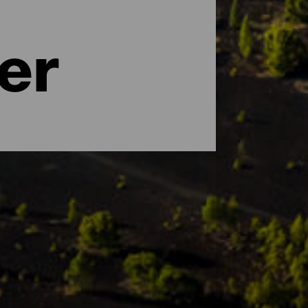
er
uancer. UNESCO betragter La Palma som et
auna. Blandt de naturområder, der kan
både turister og forskere. Oplev de