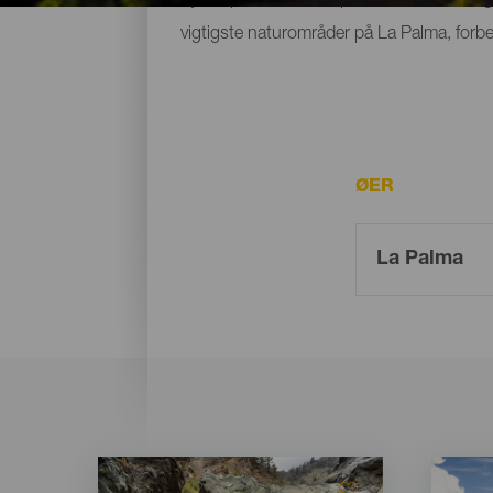
vigtigste naturområder på La Palma, forbe
ØER
Imagen
Imagen
Imagen
Imagen
Listado
Listado