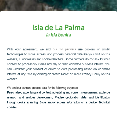
With your agreement, we and
our 14 partners
use cookies or similar
technologies to store, access, and process personal data like your visit on this
website, IP addresses and cookie identifiers. Some partners do not ask for your
consent to process your data and rely on their legitimate business interest. You
can withdraw your consent or object to data processing based on legitimate
interest at any time by clicking on “Learn More” or in our Privacy Policy on this
website.
We and our partners process data for the following purposes:
Personalised advertising and content, advertising and content measurement, audience
research and services development
, Precise geolocation data, and identification
through device scanning
, Store and/or access information on a device
, Technical
cookies