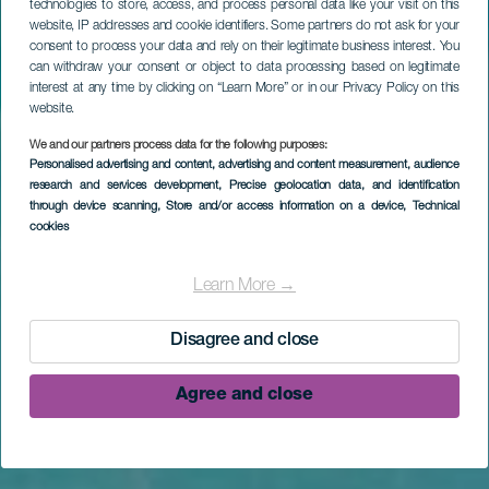
technologies to store, access, and process personal data like your visit on this
website, IP addresses and cookie identifiers. Some partners do not ask for your
consent to process your data and rely on their legitimate business interest. You
can withdraw your consent or object to data processing based on legitimate
interest at any time by clicking on “Learn More” or in our Privacy Policy on this
website.
We and our partners process data for the following purposes:
Personalised advertising and content, advertising and content measurement, audience
research and services development
, Precise geolocation data, and identification
through device scanning
, Store and/or access information on a device
, Technical
cookies
Learn More →
Disagree and close
Agree and close