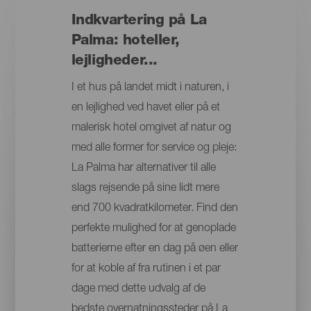
Indkvartering på La
Palma: hoteller,
lejligheder...
I et hus på landet midt i naturen, i
en lejlighed ved havet eller på et
malerisk hotel omgivet af natur og
med alle former for service og pleje:
La Palma har alternativer til alle
slags rejsende på sine lidt mere
end 700 kvadratkilometer. Find den
perfekte mulighed for at genoplade
batterierne efter en dag på øen eller
for at koble af fra rutinen i et par
dage med dette udvalg af de
bedste overnatningssteder på La