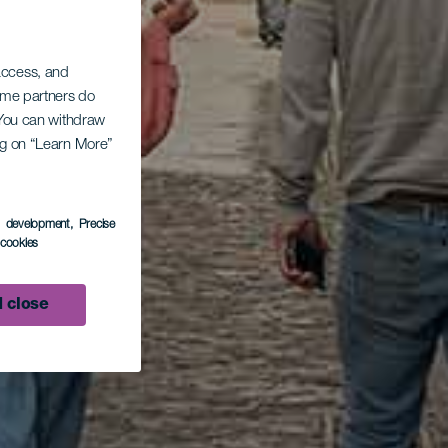
 access, and
Some partners do
. You can withdraw
ing on “Learn More”
s development
, Precise
l cookies
 close