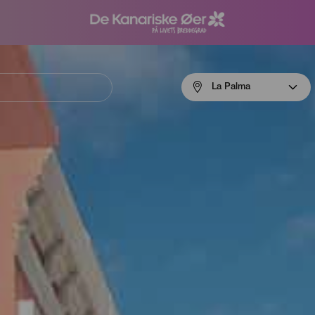
Menú
La Palma
navigation
La
Palma