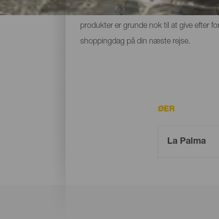
facader, gademarkederne fulde af forskell
produkter er grunde nok til at give efter f
shoppingdag på din næste rejse.
ØER