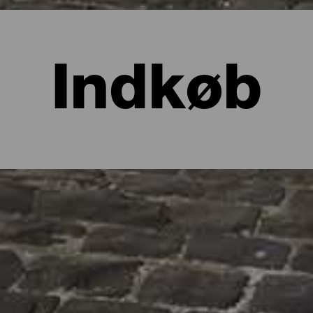
Indkøb
 La Palma?
nde, men ikke altid kun i form af fotos og videoer. La Palmas shopp
i de maleriske gader og tage nogle souvenirs med hjem. Butikkern