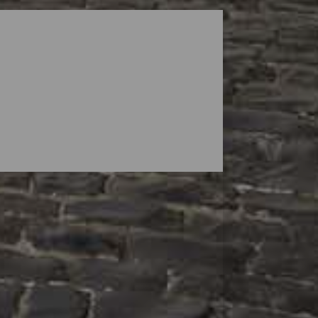
ingområder er en god måde at tilbringe en
e på gadeplan med deres farverige