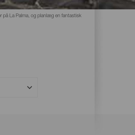
e konkurrencedygtige priser på nogle
åder på La Palma, og planlæg en fantastisk