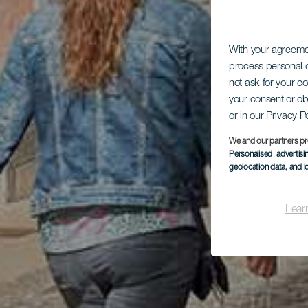
With your agreem
process personal d
not ask for your c
your consent or ob
or in our Privacy P
We and our partners pr
Personalised advertis
geolocation data, and i
Lear