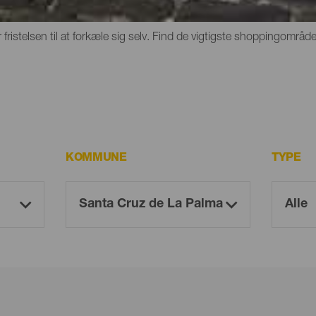
ige eksempler på lokalt håndværk, øgruppens skattefordele eller d
or fristelsen til at forkæle sig selv. Find de vigtigste shoppingomr
KOMMUNE
TYPE