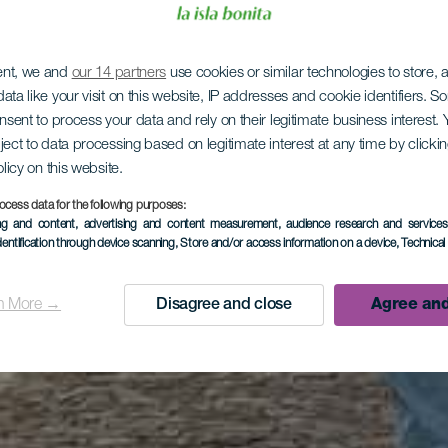
ent, we and
our 14 partners
use cookies or similar technologies to store,
ata like your visit on this website, IP addresses and cookie identifiers. 
onsent to process your data and rely on their legitimate business interest
ject to data processing based on legitimate interest at any time by click
olicy on this website.
ocess data for the following purposes:
ing and content, advertising and content measurement, audience research and service
dentification through device scanning
, Store and/or access information on a device
, Technica
n More →
Disagree and close
Agree and