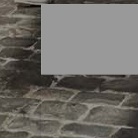
Hvor kan man shoppe på
La Isla Bonita efterlader altid et godt mi
afslappende dag med at gå på opdagelse 